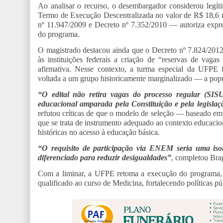
Ao analisar o recurso, o desembargador considerou legí
Termo de Execução Descentralizada no valor de R$ 18,6
nº 11.947/2009 e Decreto nº 7.352/2010 — autoriza expr
do programa.
O magistrado destacou ainda que o Decreto nº 7.824/2012,
às instituições federais a criação de “reservas de vag
afirmativa. Nesse contexto, a turma especial da UFPE 
voltada a um grupo historicamente marginalizado — a popu
“O edital não retira vagas do processo regular (SISU)
educacional amparada pela Constituição e pela legislaçã
refutou críticas de que o modelo de seleção — baseado em 
que se trata de instrumento adequado ao contexto educac
históricas no acesso à educação básica.
“O requisito de participação via ENEM seria uma iso
diferenciado para reduzir desigualdades”
, completou Brag
Com a liminar, a UFPE retoma a execução do programa, g
qualificado ao curso de Medicina, fortalecendo políticas pú