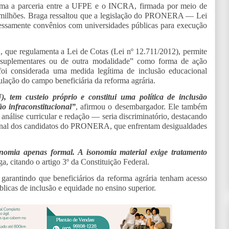
tima a parceria entre a UFPE e o INCRA, firmada por meio de
 milhões. Braga ressaltou que a legislação do PRONERA — Lei
essamente convênios com universidades públicas para execução
 que regulamenta a Lei de Cotas (Lei nº 12.711/2012), permite
as suplementares ou de outra modalidade” como forma de ação
foi considerada uma medida legítima de inclusão educacional
lação do campo beneficiária da reforma agrária.
, tem custeio próprio e constitui uma política de inclusão
o infraconstitucional”
, afirmou o desembargador. Ele também
análise curricular e redação — seria discriminatório, destacando
ional dos candidatos do PRONERA, que enfrentam desigualdades
nomia apenas formal. A isonomia material exige tratamento
a, citando o artigo 3º da Constituição Federal.
arantindo que beneficiários da reforma agrária tenham acesso
blicas de inclusão e equidade no ensino superior.