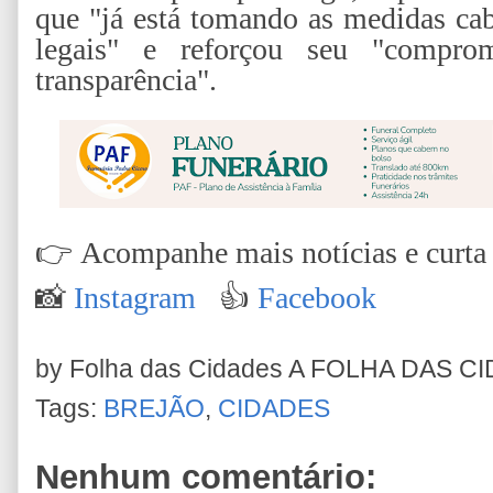
que "já está tomando as medidas cab
legais" e reforçou seu "compr
transparência".
👉
Acompanhe mais notícias e curta n
📸
Instagram
👍
Facebook
by Folha das Cidades
A FOLHA DAS C
Tags:
BREJÃO
,
CIDADES
Nenhum comentário: