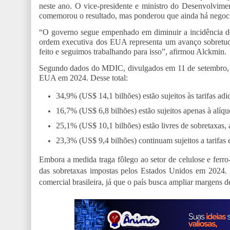
neste ano. O vice-presidente e ministro do Desenvolvime
comemorou o resultado, mas ponderou que ainda há negoc
“O governo segue empenhado em diminuir a incidência de 
ordem executiva dos EUA representa um avanço sobretudo 
feito e seguimos trabalhando para isso”, afirmou Alckmin.
Segundo dados do MDIC, divulgados em 11 de setembro, o
EUA em 2024. Desse total:
34,9% (US$ 14,1 bilhões) estão sujeitos às tarifas ad
16,7% (US$ 6,8 bilhões) estão sujeitos apenas à alíq
25,1% (US$ 10,1 bilhões) estão livres de sobretaxas, 
23,3% (US$ 9,4 bilhões) continuam sujeitos a tarifas e
Embora a medida traga fôlego ao setor de celulose e ferro-
das sobretaxas impostas pelos Estados Unidos em 2024. A
comercial brasileira, já que o país busca ampliar margen