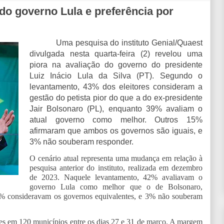
do governo Lula e preferência por
Uma pesquisa do instituto Genial/Quaest
divulgada nesta quarta-feira (2) revelou uma
piora na avaliação do governo do presidente
Luiz Inácio Lula da Silva (PT). Segundo o
levantamento, 43% dos eleitores consideram a
gestão do petista pior do que a do ex-presidente
Jair Bolsonaro (PL), enquanto 39% avaliam o
atual governo como melhor. Outros 15%
afirmaram que ambos os governos são iguais, e
3% não souberam responder.
O cenário atual representa uma mudança em relação à
pesquisa anterior do instituto, realizada em dezembro
de 2023. Naquele levantamento, 42% avaliavam o
governo Lula como melhor que o de Bolsonaro,
0% consideravam os governos equivalentes, e 3% não souberam
ores em 120 municípios entre os dias 27 e 31 de março. A margem