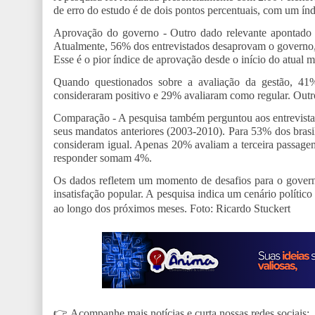
de erro do estudo é de dois pontos percentuais, com um ín
Aprovação do governo - Outro dado relevante apontado 
Atualmente, 56% dos entrevistados desaprovam o governo
Esse é o pior índice de aprovação desde o início do atual 
Quando questionados sobre a avaliação da gestão, 41%
consideraram positivo e 29% avaliaram como regular. Out
Comparação - A pesquisa também perguntou aos entrevista
seus mandatos anteriores (2003-2010). Para 53% dos brasil
consideram igual. Apenas 20% avaliam a terceira passage
responder somam 4%.
Os dados refletem um momento de desafios para o governo 
insatisfação popular. A pesquisa indica um cenário polític
ao longo dos próximos meses.
Foto: Ricardo Stuckert
👉
Acompanhe mais notícias e curta nossas redes sociais: