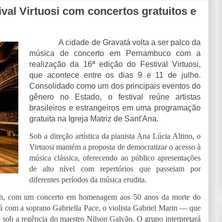
ival Virtuosi com concertos gratuitos e
A cidade de Gravatá volta a ser palco da
música de concerto em Pernambuco com a
realização da 16ª edição do Festival Virtuosi,
que acontece entre os dias 9 e 11 de julho.
Consolidado como um dos principais eventos do
gênero no Estado, o festival reúne artistas
brasileiros e estrangeiros em uma programação
gratuita na Igreja Matriz de Sant'Ana.
Sob a direção artística da pianista Ana Lúcia Altino, o
Virtuosi mantém a proposta de democratizar o acesso à
música clássica, oferecendo ao público apresentações
de alto nível com repertórios que passeiam por
diferentes períodos da música erudita.
s 20h, com um concerto em homenagem aos 50 anos da morte do
rá com a soprano Gabriella Pace, o violista Gabriel Marin — que
 sob a regência do maestro Nilson Galvão. O grupo interpretará