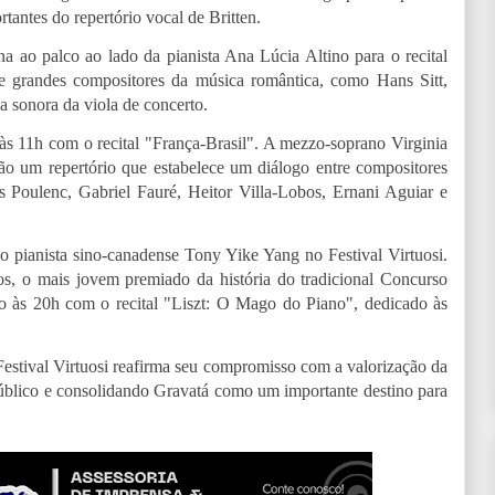
tantes do repertório vocal de Britten.
na ao palco ao lado da pianista Ana Lúcia Altino para o recital
e grandes compositores da música romântica, como Hans Sitt,
 sonora da viola de concerto.
 às 11h com o recital "França-Brasil". A mezzo-soprano Virginia
arão um repertório que estabelece um diálogo entre compositores
is Poulenc, Gabriel Fauré, Heitor Villa-Lobos, Ernani Aguiar e
o pianista sino-canadense Tony Yike Yang no Festival Virtuosi.
os, o mais jovem premiado da história do tradicional Concurso
o às 20h com o recital "Liszt: O Mago do Piano", dedicado às
Festival Virtuosi reafirma seu compromisso com a valorização da
úblico e consolidando Gravatá como um importante destino para