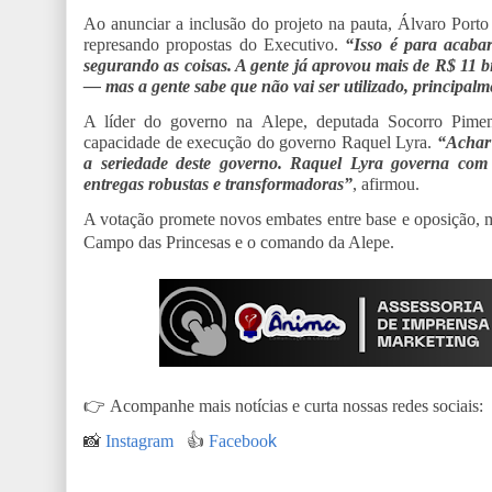
Ao anunciar a inclusão do projeto na pauta, Álvaro Porto 
represando propostas do Executivo.
“Isso é para acabar
segurando as coisas. A gente já aprovou mais de R$ 11 b
— mas a gente sabe que não vai ser utilizado, principal
A líder do governo na Alepe, deputada Socorro Piment
capacidade de execução do governo Raquel Lyra.
“Achar 
a seriedade deste governo. Raquel Lyra governa com
entregas robustas e transformadoras”
, afirmou.
A votação promete novos embates entre base e oposição, m
Campo das Princesas e o comando da Alepe.
👉
Acompanhe mais notícias e curta nossas redes sociais:
📸
Instagram
👍
Faceboo
k