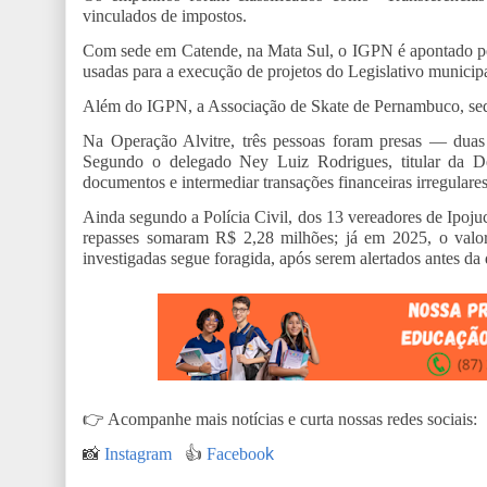
vinculados de impostos.
Com sede em Catende, na Mata Sul, o IGPN é apontado pe
usadas para a execução de projetos do Legislativo municip
Além do IGPN, a Associação de Skate de Pernambuco, sed
Na Operação Alvitre, três pessoas foram presas — duas
Segundo o delegado Ney Luiz Rodrigues, titular da Del
documentos e intermediar transações financeiras irregulares
Ainda segundo a Polícia Civil, dos 13 vereadores de Ipoj
repasses somaram R$ 2,28 milhões; já em 2025, o valor 
investigadas segue foragida, após serem alertados antes da
👉
Acompanhe mais notícias e curta nossas redes sociais:
📸
Instagram
👍
Faceboo
k