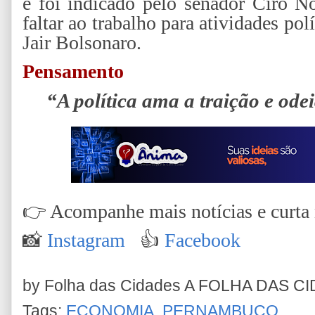
e foi indicado pelo senador Ciro N
faltar ao trabalho para atividades pol
Jair Bolsonaro.
Pensamento
“A política ama a traição e odei
👉
Acompanhe mais notícias e curta n
📸
Instagram
👍
Faceboo
k
by Folha das Cidades
A FOLHA DAS C
Tags:
ECONOMIA
,
PERNAMBUCO