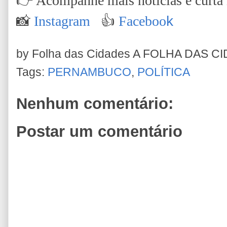
👉
Acompanhe mais notícias e curta n
📸
Instagram
👍
Faceboo
k
by Folha das Cidades
A FOLHA DAS C
Tags:
PERNAMBUCO
,
POLÍTICA
Nenhum comentário:
Postar um comentário