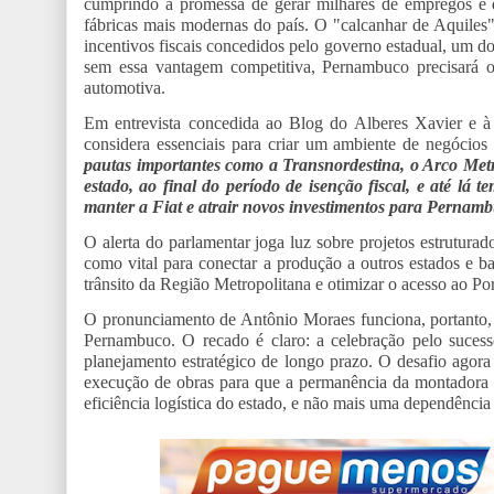
cumprindo a promessa de gerar milhares de empregos e d
fábricas mais modernas do país. O "calcanhar de Aquiles" 
incentivos fiscais concedidos pelo governo estadual, um d
sem essa vantagem competitiva, Pernambuco precisará of
automotiva.
Em entrevista concedida ao Blog do Alberes Xavier e à
considera essenciais para criar um ambiente de negócios 
pautas importantes como a Transnordestina, o Arco Metro
estado, ao final do período de isenção fiscal, e até lá 
manter a Fiat e atrair novos investimentos para Pernam
O alerta do parlamentar joga luz sobre projetos estruturad
como vital para conectar a produção a outros estados e ba
trânsito da Região Metropolitana e otimizar o acesso ao Po
O pronunciamento de Antônio Moraes funciona, portanto, 
Pernambuco. O recado é claro: a celebração pelo suces
planejamento estratégico de longo prazo. O desafio agora
execução de obras para que a permanência da montadora 
eficiência logística do estado, e não mais uma dependência 