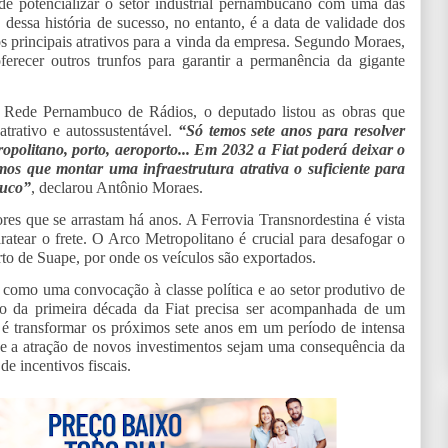
e potencializar o setor industrial pernambucano com uma das
dessa história de sucesso, no entanto, é a data de validade dos
os principais atrativos para a vinda da empresa. Segundo Moraes,
erecer outros trunfos para garantir a permanência da gigante
 Rede Pernambuco de Rádios, o deputado listou as obras que
atrativo e autossustentável.
“Só temos sete anos para resolver
politano, porto, aeroporto... Em 2032 a Fiat poderá deixar o
temos que montar uma infraestrutura atrativa o suficiente para
buco”
, declarou Antônio Moraes.
ores que se arrastam há anos. A Ferrovia Transnordestina é vista
ratear o frete. O Arco Metropolitano é crucial para desafogar o
rto de Suape, por onde os veículos são exportados.
como uma convocação à classe política e ao setor produtivo de
so da primeira década da Fiat precisa ser acompanhada de um
 é transformar os próximos sete anos em um período de intensa
e a atração de novos investimentos sejam uma consequência da
de incentivos fiscais.