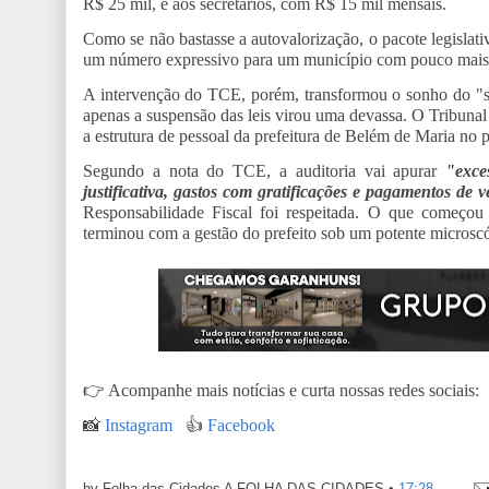
R$ 25 mil, e aos secretários, com R$ 15 mil mensais.
Como se não bastasse a autovalorização, o pacote legisla
um número expressivo para um município com pouco mais d
A intervenção do TCE, porém, transformou o sonho do "su
apenas a suspensão das leis virou uma devassa. O Tribunal 
a estrutura de pessoal da prefeitura de Belém de Maria no 
Segundo a nota do TCE, a auditoria vai apurar
"exce
justificativa, gastos com gratificações e pagamentos de v
Responsabilidade Fiscal foi respeitada. O que começou 
terminou com a gestão do prefeito sob um potente microscó
👉
Acompanhe mais notícias e curta nossas redes sociais:
📸
Instagram
👍
Facebook
by Folha das Cidades
A FOLHA DAS CIDADES
•
17:28