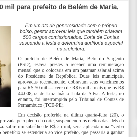
0 mil para prefeito de Belém de Maria,
Em um ato de generosidade com o próprio
bolso, gestor aprovou leis que também criavam
500 cargos comissionados. Corte de Contas
suspende a festa e determina auditoria especial
na prefeitura.
O prefeito de Belém de Maria, Beto do Sargento
(PSD), estava prestes a receber uma remuneração
mensal que o colocaria em um patamar salarial acima
do Presidente da República. Duas leis municipais,
aprovadas recentemente, dobravam seus vencimentos
para R$ 50 mil — cerca de R$ 6 mil a mais que os R$
44.008,52 de Luiz Inácio Lula da Silva. A festa, no
entanto, foi interrompida pelo Tribunal de Contas de
Pernambuco (TCE-PE).
Em decisão proferida na última quarta-feira (20), o
rovada pelo pleno da corte, suspendendo os efeitos das "leis da
sa: sobre um subsídio de R$ 25 mil, seria aplicada uma "verba
benefício se estenderia ao vice-prefeito, que passaria a ganhar