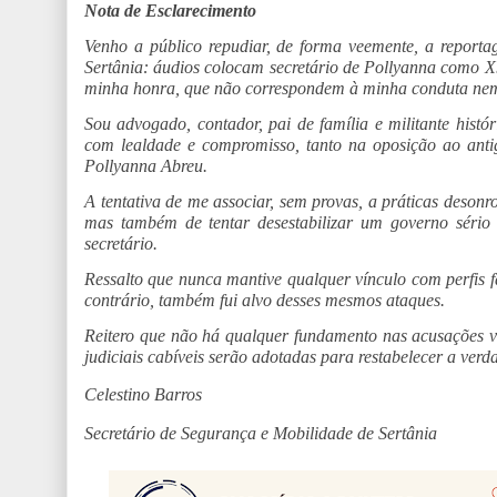
Nota de Esclarecimento
Venho a público repudiar, de forma veemente, a reporta
Sertânia: áudios colocam secretário de Pollyanna como X9
minha honra, que não correspondem à minha conduta nem 
Sou advogado, contador, pai de família e militante histó
com lealdade e compromisso, tanto na oposição ao anti
Pollyanna Abreu.
A tentativa de me associar, sem provas, a práticas deso
mas também de tentar desestabilizar um governo séri
secretário.
Ressalto que nunca mantive qualquer vínculo com perfis 
contrário, também fui alvo desses mesmos ataques.
Reitero que não há qualquer fundamento nas acusações ve
judiciais cabíveis serão adotadas para restabelecer a verd
Celestino Barros
Secretário de Segurança e Mobilidade de Sertânia