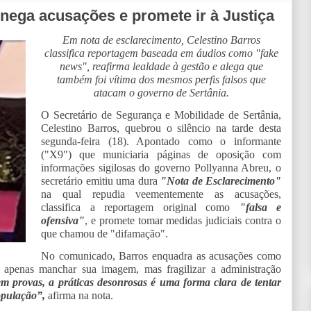
 nega acusações e promete ir à Justiça
Em nota de esclarecimento, Celestino Barros
classifica reportagem baseada em áudios como "fake
news", reafirma lealdade à gestão e alega que
também foi vítima dos mesmos perfis falsos que
atacam o governo de Sertânia.
O Secretário de Segurança e Mobilidade de Sertânia,
Celestino Barros, quebrou o silêncio na tarde desta
segunda-feira (18). Apontado como o informante
("X9") que municiaria páginas de oposição com
informações sigilosas do governo Pollyanna Abreu, o
secretário emitiu uma dura
"Nota de Esclarecimento"
na qual repudia veementemente as acusações,
classifica a reportagem original como
"falsa e
ofensiva"
, e promete tomar medidas judiciais contra o
que chamou de "difamação".
No comunicado, Barros enquadra as acusações como
a apenas manchar sua imagem, mas fragilizar a administração
sem provas, a práticas desonrosas é uma forma clara de tentar
opulação”,
afirma na nota.