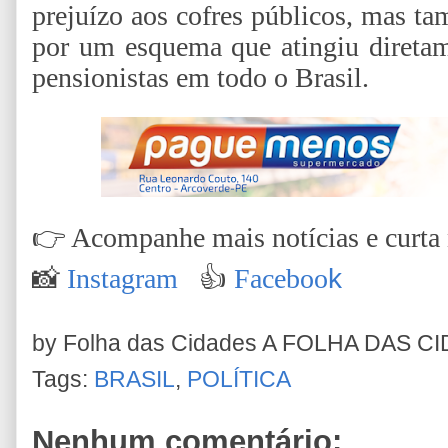
prejuízo aos cofres públicos, mas ta
por um esquema que atingiu diretam
pensionistas em todo o Brasil.
👉
Acompanhe mais notícias e curta n
📸
Instagram
👍
Faceboo
k
by Folha das Cidades
A FOLHA DAS C
Tags:
BRASIL
,
POLÍTICA
Nenhum comentário: