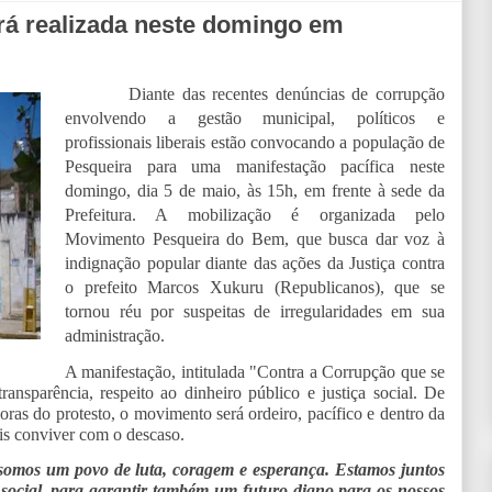
rá realizada neste domingo em
Diante das recentes denúncias de corrupção
envolvendo a gestão municipal, políticos e
profissionais liberais estão convocando a população de
Pesqueira para uma manifestação pacífica neste
domingo, dia 5 de maio, às 15h, em frente à sede da
Prefeitura. A mobilização é organizada pelo
Movimento Pesqueira do Bem, que busca dar voz à
indignação popular diante das ações da Justiça contra
o prefeito Marcos Xukuru (Republicanos), que se
tornou réu por suspeitas de irregularidades em sua
administração.
A manifestação, intitulada "Contra a Corrupção que se
nsparência, respeito ao dinheiro público e justiça social. De
as do protesto, o movimento será ordeiro, pacífico e dentro da
is conviver com o descaso.
somos um povo de luta, coragem e esperança. Estamos juntos
a social, para garantir também um futuro digno para os nossos