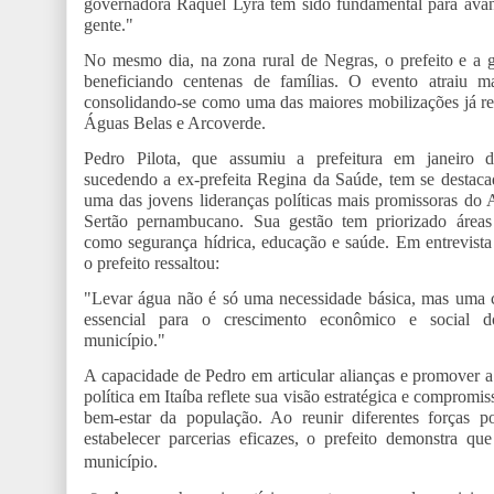
governadora Raquel Lyra tem sido fundamental para avanç
gente."
No mesmo dia, na zona rural de Negras, o prefeito e a 
beneficiando centenas de famílias. O evento atraiu m
consolidando-se como uma das maiores mobilizações já reg
Águas Belas e Arcoverde.
Pedro Pilota, que assumiu a prefeitura em janeiro 
sucedendo a ex-prefeita Regina da Saúde, tem se destac
uma das jovens lideranças políticas mais promissoras do 
Sertão pernambucano. Sua gestão tem priorizado áreas 
como segurança hídrica, educação e saúde. Em entrevista 
o prefeito ressaltou:
"Levar água não é só uma necessidade básica, mas uma 
essencial para o crescimento econômico e social 
município."
A capacidade de Pedro em articular alianças e promover 
política em Itaíba reflete sua visão estratégica e compromi
bem-estar da população. Ao reunir diferentes forças pol
estabelecer parcerias eficazes, o prefeito demonstra q
município.