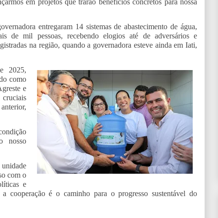
armos em projetos que trarão benefícios concretos para nossa
governadora entregaram 14 sistemas de abastecimento de água,
ais de mil pessoas, recebendo elogios até de adversários e
istradas na região, quando a governadora esteve ainda em Iati,
de 2025,
ado como
Agreste e
cruciais
anterior,
condição
do nosso
a unidade
sso com o
íticas e
ue a cooperação é o caminho para o progresso sustentável do