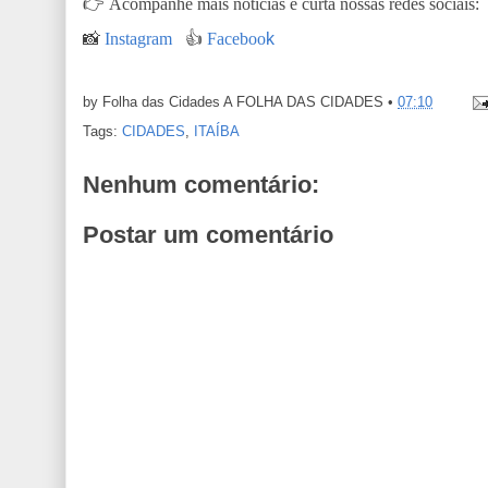
👉
Acompanhe mais notícias e curta nossas redes sociais:
📸
Instagram
👍
Faceboo
k
by Folha das Cidades
A FOLHA DAS CIDADES
•
07:10
Tags:
CIDADES
,
ITAÍBA
Nenhum comentário:
Postar um comentário