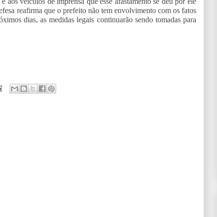
 e aos veículos de imprensa que esse afastamento se deu por ele
 defesa reafirma que o prefeito não tem envolvimento com os fatos
óximos dias, as medidas legais continuarão sendo tomadas para