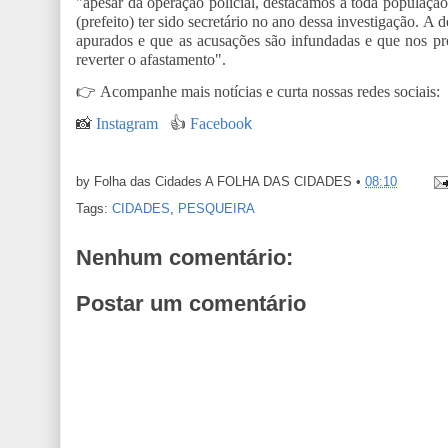
"apesar da operação policial, destacamos a toda população
(prefeito) ter sido secretário no ano dessa investigação. A
apurados e que as acusações são infundadas e que nos pr
reverter o afastamento".
👉
Acompanhe mais notícias e curta nossas redes sociais:
📸
Instagram
👍
Faceboo
k
by Folha das Cidades
A FOLHA DAS CIDADES
•
08:10
Tags:
CIDADES
,
PESQUEIRA
Nenhum comentário:
Postar um comentário