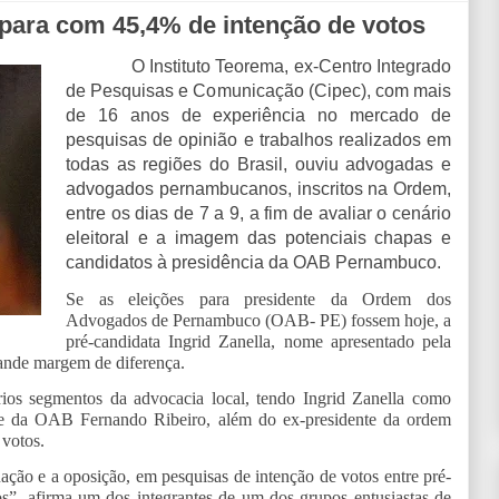
spara com 45,4% de intenção de votos
O Instituto Teorema, ex-Centro Integrado
de Pesquisas e Comunicação (Cipec), com mais
de 16 anos de experiência no mercado de
pesquisas de opinião e trabalhos realizados em
todas as regiões do Brasil, ouviu advogadas e
advogados pernambucanos, inscritos na Ordem,
entre os dias de 7 a 9, a fim de avaliar o cenário
eleitoral e a imagem das potenciais chapas e
candidatos à presidência da OAB Pernambuco.
Se as eleições para presidente da Ordem dos
Advogados de Pernambuco (OAB- PE) fossem hoje, a
pré-candidata Ingrid Zanella, nome apresentado pela
rande margem de diferença.
os segmentos da advocacia local, tendo Ingrid Zanella como
nte da OAB Fernando Ribeiro, além do ex-presidente da ordem
 votos.
tuação e a oposição, em pesquisas de intenção de votos entre pré-
”, afirma um dos integrantes de um dos grupos entusiastas de