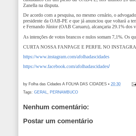
Zanella na disputa.
De acordo com a pesquisa, no mesmo cenário, o advogado 
presidente da OAB-PE e que já anunciou que voltará a ten
e Fernando Júnior (OAB Caruaru), alcançaria 29.1% dos vo
As intenções de votos brancos e nulos somam 7,1%. Os q
CURTA NOSSA FANPAGE E PERFIL NO INSTAGR
https://www.instagram.com/afolhadascidades
https://www.facebook.com/afolhadascidades
/
by Folha das Cidades
A FOLHA DAS CIDADES
•
20:30
Tags:
GERAL
,
PERNAMBUCO
Nenhum comentário:
Postar um comentário