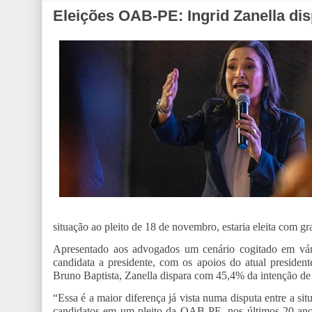
Eleições OAB-PE: Ingrid Zanella di
situação ao pleito de 18 de novembro, estaria eleita com g
Apresentado aos advogados um cenário cogitado em vári
candidata a presidente, com os apoios do atual preside
Bruno Baptista, Zanella dispara com 45,4% da intenção de
“Essa é a maior diferença já vista numa disputa entre a si
candidatos em um pleito da OAB-PE, nos últimos 20 anos