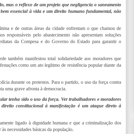
o, mas o reflexo de um projeto que negligencia o saneamento
 bem essencial à vida e um direito humano fundamental, não
átima e de outras áreas da cidade enfrentam o que chamou de
s responsáveis pelo abastecimento não apresentam soluções
mediatas da Compesa e do Governo do Estado para garantir o
erde também manifestou total solidariedade aos moradores que
ifestações como um ato legítimo de resistência popular diante da
ícia durante os protestos. Para o partido, o uso da força contra
nta uma grave afronta à democracia.
lar tenha sido o uso da força. Ver trabalhadores e moradores
direito constitucional à manifestação é um ataque direto à
etamente ligado à dignidade humana e que a criminalização dos
r às necessidades básicas da população.