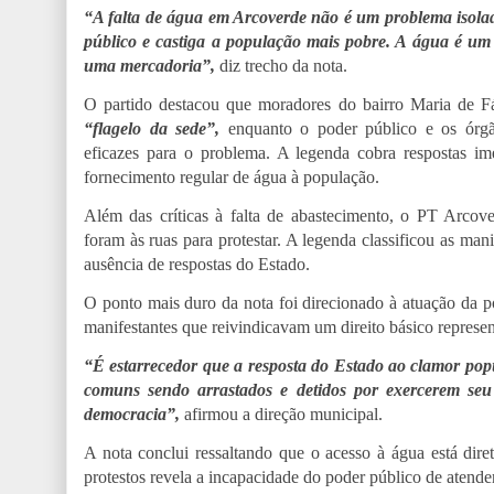
“A falta de água em Arcoverde não é um problema isolad
público e castiga a população mais pobre. A água é um
uma mercadoria”,
diz trecho da nota.
O partido destacou que moradores do bairro Maria de F
“flagelo da sede”,
enquanto o poder público e os órgão
eficazes para o problema. A legenda cobra respostas i
fornecimento regular de água à população.
Além das críticas à falta de abastecimento, o PT Arcov
foram às ruas para protestar. A legenda classificou as man
ausência de respostas do Estado.
O ponto mais duro da nota foi direcionado à atuação da pol
manifestantes que reivindicavam um direito básico represe
“É estarrecedor que a resposta do Estado ao clamor popu
comuns sendo arrastados e detidos por exercerem seu 
democracia”,
afirmou a direção municipal.
A nota conclui ressaltando que o acesso à água está dir
protestos revela a incapacidade do poder público de atende