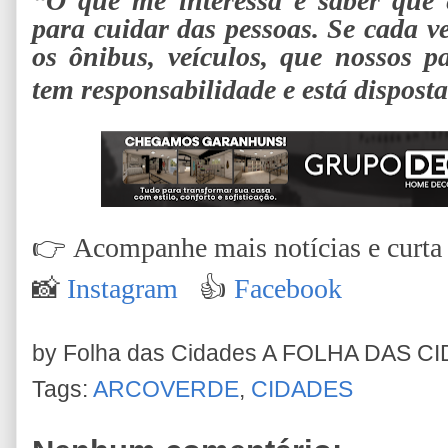
“O que me interessa é saber que 
para cuidar das pessoas. Se cada ve
os ônibus, veículos, que nossos p
tem responsabilidade e está dispost
👉
Acompanhe mais notícias e curta n
📸
Instagram
👍
Facebook
by Folha das Cidades
A FOLHA DAS C
Tags:
ARCOVERDE
,
CIDADES