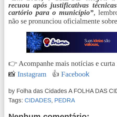
recuou após justificativas técnic
cartório para o município”
, lemb
não se pronunciou oficialmente sobre
👉
Acompanhe mais notícias e curta n
📸
Instagram
👍
Faceboo
k
by Folha das Cidades
A FOLHA DAS C
Tags:
CIDADES
,
PEDRA
Nenhum comentário: