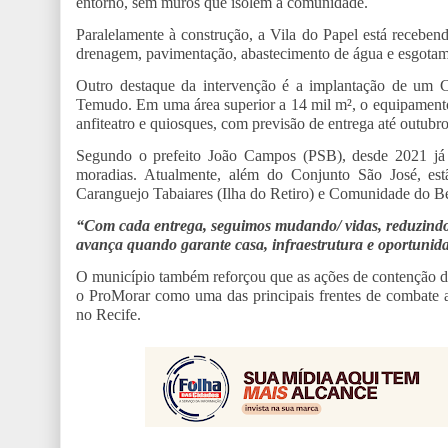
entorno, sem muros que isolem a comunidade.
Paralelamente à construção, a Vila do Papel está receben
drenagem, pavimentação, abastecimento de água e esgotame
Outro destaque da intervenção é a implantação de um C
Temudo. Em uma área superior a 14 mil m², o equipamento t
anfiteatro e quiosques, com previsão de entrega até outubro
Segundo o prefeito João Campos (PSB), desde 2021 já f
moradias. Atualmente, além do Conjunto São José, est
Caranguejo Tabaiares (Ilha do Retiro) e Comunidade do Be
“Com cada entrega, seguimos mudando/ vidas, reduzindo 
avança quando garante casa, infraestrutura e oportunid
O município também reforçou que as ações de contenção de
o ProMorar como uma das principais frentes de combate ao
no Recife.