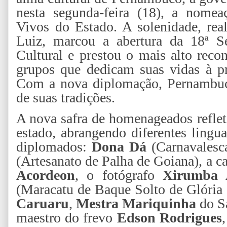
nesta segunda-feira (18), a nome
Vivos do Estado. A solenidade, rea
Luiz, marcou a abertura da 18ª S
Cultural e prestou o mais alto reco
grupos que dedicam suas vidas à pr
Com a nova diplomação, Pernambuc
de suas tradições.
A nova safra de homenageados reflete
estado, abrangendo diferentes lingua
diplomados:
Dona Dá
(Carnavalesc
(Artesanato de Palha de Goiana), a c
Acordeon
, o fotógrafo
Xirumba
(Maracatu de Baque Solto de Glória
Caruaru
,
Mestra Mariquinha
do S
maestro do frevo
Edson Rodrigues