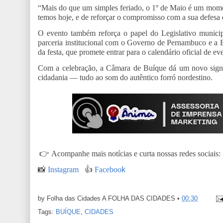
“Mais do que um simples feriado, o 1º de Maio é um moment
temos hoje, e de reforçar o compromisso com a sua defesa 
O evento também reforça o papel do Legislativo municipal
parceria institucional com o Governo de Pernambuco e a Em
da festa, que promete entrar para o calendário oficial de e
Com a celebração, a Câmara de Buíque dá um novo signif
cidadania — tudo ao som do autêntico forró nordestino.
👉
Acompanhe mais notícias e curta nossas redes sociais:
📸
Instagram
👍
Faceboo
k
by Folha das Cidades
A FOLHA DAS CIDADES
•
00:30
Tags:
BUÍQUE
,
CIDADES