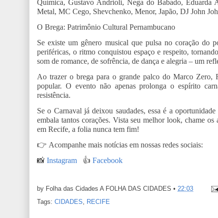
Química, Gustavo Andrioli, Nega do Babado, Eduarda
Metal, MC Cego, Shevchenko, Menor, Japão, DJ John Joh
O Brega: Patrimônio Cultural Pernambucano
Se existe um gênero musical que pulsa no coração do p
periféricas, o ritmo conquistou espaço e respeito, tornan
som de romance, de sofrência, de dança e alegria – um re
Ao trazer o brega para o grande palco do Marco Zero, R
popular. O evento não apenas prolonga o espírito car
resistência.
Se o Carnaval já deixou saudades, essa é a oportunidade p
embala tantos corações. Vista seu melhor look, chame os 
em Recife, a folia nunca tem fim!
👉
Acompanhe mais notícias em nossas redes sociais:
📸
Instagram
👍
Facebook
by Folha das Cidades
A FOLHA DAS CIDADES
•
22:03
Tags:
CIDADES
,
RECIFE