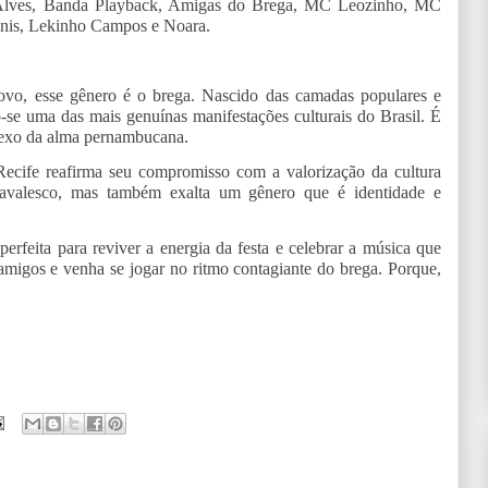
 Alves, Banda Playback, Amigas do Brega, MC Leozinho, MC
nis, Lekinho Campos e Noara.
ovo, esse gênero é o brega. Nascido das camadas populares e
do-se uma das mais genuínas manifestações culturais do Brasil. É
flexo da alma pernambucana.
ecife reafirma seu compromisso com a valorização da cultura
navalesco, mas também exalta um gênero que é identidade e
erfeita para reviver a energia da festa e celebrar a música que
amigos e venha se jogar no ritmo contagiante do brega. Porque,