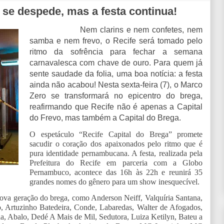
 se despede, mas a festa continua!
Nem clarins e nem confetes, nem
samba e nem frevo, o Recife será tomado pelo
ritmo da sofrência para fechar a semana
carnavalesca com chave de ouro. Para quem já
sente saudade da folia, uma boa notícia: a festa
ainda não acabou! Nesta sexta-feira (7), o Marco
Zero se transformará no epicentro do brega,
reafirmando que Recife não é apenas a Capital
do Frevo, mas também a Capital do Brega.
O espetáculo “Recife Capital do Brega” promete
sacudir o coração dos apaixonados pelo ritmo que é
pura identidade pernambucana. A festa, realizada pela
Prefeitura do Recife em parceria com a Globo
Pernambuco, acontece das 16h às 22h e reunirá 35
grandes nomes do gênero para um show inesquecível.
a nova geração do brega, como Anderson Neiff, Valquíria Santana,
, Artuzinho Batedeira, Conde, Labaredas, Walter de Afogados,
a, Abalo, Dedé A Mais de Mil, Sedutora, Luiza Ketilyn, Bateu a