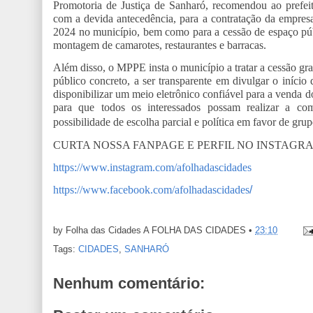
Promotoria de Justiça de Sanharó, recomendou ao prefeit
com a devida antecedência, para a contratação da empres
2024 no município, bem como para a cessão de espaço públ
montagem de camarotes, restaurantes e barracas.
Além disso, o MPPE insta o município a tratar a cessão gr
público concreto, a ser transparente em divulgar o iníci
disponibilizar um meio eletrônico confiável para a venda 
para que todos os interessados possam realizar a co
possibilidade de escolha parcial e política em favor de gr
CURTA NOSSA FANPAGE E PERFIL NO INSTAGR
https://www.instagram.com/afolhadascidades
https://www.facebook.com/afolhadascidades
/
by Folha das Cidades
A FOLHA DAS CIDADES
•
23:10
Tags:
CIDADES
,
SANHARÓ
Nenhum comentário: