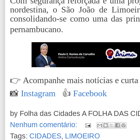
Com segurança reforçada e uma prog
nordestina, o São João de Limoei
consolidando-se como uma das princi
pernambucano.
👉
Acompanhe mais notícias e curta n
📸
Instagram
👍
Facebook
by Folha das Cidades
A FOLHA DAS C
Nenhum comentário:
Tags:
CIDADES
,
LIMOEIRO