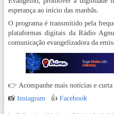
Evangelho, promover a dignidade h
esperança ao início das manhãs.
O programa é transmitido pela freq
plataformas digitais da Rádio Agn
comunicação evangelizadora da emis
👉
Acompanhe mais notícias e curta n
📸
Instagram
👍
Faceboo
k