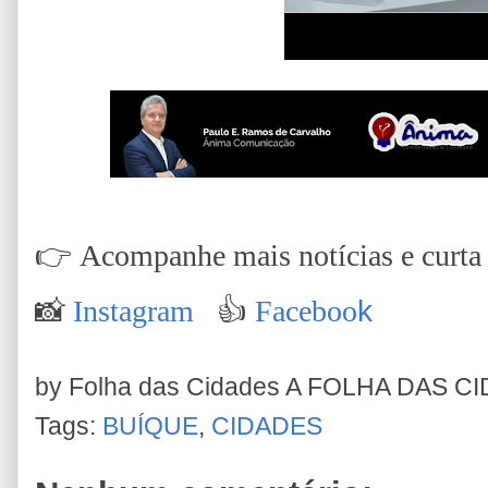
👉
Acompanhe mais notícias e curta n
📸
Instagram
👍
Faceboo
k
by Folha das Cidades
A FOLHA DAS C
Tags:
BUÍQUE
,
CIDADES