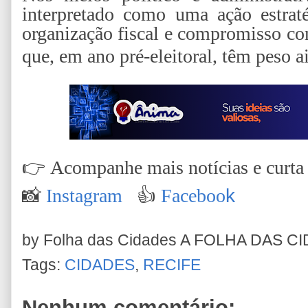
interpretado como uma ação estrat
organização fiscal e compromisso c
que, em ano pré-eleitoral, têm peso a
👉
Acompanhe mais notícias e curta n
📸
Instagram
👍
Faceboo
k
by Folha das Cidades
A FOLHA DAS C
Tags:
CIDADES
,
RECIFE
Nenhum comentário: