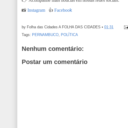
👉
Acompanhe mais notícias em nossas redes sociais:
📸
Instagram
👍
Faceboo
k
by Folha das Cidades
A FOLHA DAS CIDADES
•
01:31
Tags:
PERNAMBUCO
,
POLÍTICA
Nenhum comentário:
Postar um comentário