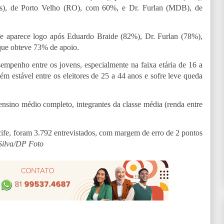
s), de Porto Velho (RO), com 60%, e Dr. Furlan (MDB), de
ife aparece logo após Eduardo Braide (82%), Dr. Furlan (78%),
que obteve 73% de apoio.
penho entre os jovens, especialmente na faixa etária de 16 a
m estável entre os eleitores de 25 a 44 anos e sofre leve queda
sino médio completo, integrantes da classe média (renda entre
ife, foram 3.792 entrevistados, com margem de erro de 2 pontos
Silva/DP Foto