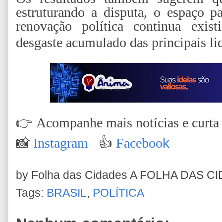
estruturando a disputa, o espaço p
renovação política continua exist
desgaste acumulado das principais li
👉
Acompanhe mais notícias e curta n
📸
Instagram
👍
Faceboo
k
by Folha das Cidades
A FOLHA DAS C
Tags:
BRASIL
,
POLÍTICA