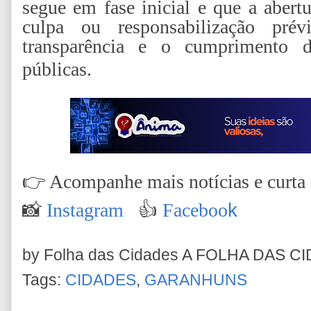
segue em fase inicial e que a abert
culpa ou responsabilização prév
transparência e o cumprimento da
públicas.
👉
Acompanhe mais notícias e curta n
📸
Instagram
👍
Faceboo
k
by Folha das Cidades
A FOLHA DAS C
Tags:
CIDADES
,
GARANHUNS