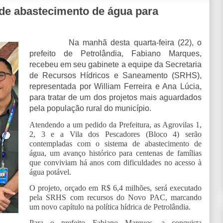
 de abastecimento de água para
Na manhã desta quarta-feira (22), o
prefeito de Petrolândia, Fabiano Marques,
recebeu em seu gabinete a equipe da Secretaria
de Recursos Hídricos e Saneamento (SRHS),
representada por William Ferreira e Ana Lúcia,
para tratar de um dos projetos mais aguardados
pela população rural do município.
Atendendo a um pedido da Prefeitura, as Agrovilas 1,
2, 3 e a Vila dos Pescadores (Bloco 4) serão
contempladas com o sistema de abastecimento de
água, um avanço histórico para centenas de famílias
que conviviam há anos com dificuldades no acesso à
água potável.
O projeto, orçado em R$ 6,4 milhões, será executado
pela SRHS com recursos do Novo PAC, marcando
um novo capítulo na política hídrica de Petrolândia.
Para o prefeito Fabiano Marques, a conquista