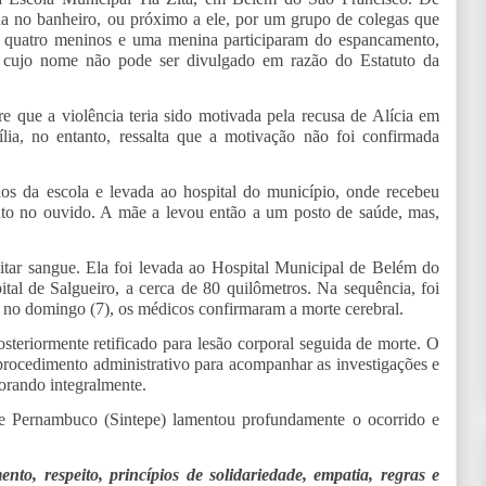
ada no banheiro, ou próximo a ele, por um grupo de colegas que
 quatro meninos e uma menina participaram do espancamento,
e cujo nome não pode ser divulgado em razão do Estatuto da
 que a violência teria sido motivada pela recusa de Alícia em
a, no entanto, ressalta que a motivação não foi confirmada
ios da escola e levada ao hospital do município, onde recebeu
nto no ouvido. A mãe a levou então a um posto de saúde, mas,
itar sangue. Ela foi levada ao Hospital Municipal de Belém do
ital de Salgueiro, a cerca de 80 quilômetros. Na sequência, foi
 no domingo (7), os médicos confirmaram a morte cerebral.
osteriormente retificado para lesão corporal seguida de morte. O
ocedimento administrativo para acompanhar as investigações e
borando integralmente.
e Pernambuco (Sintepe) lamentou profundamente o ocorrido e
to, respeito, princípios de solidariedade, empatia, regras e