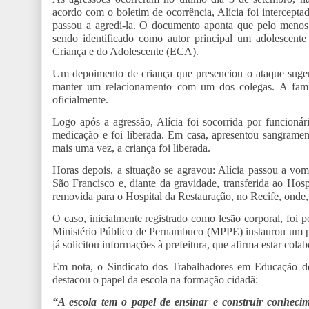
acordo com o boletim de ocorrência, Alícia foi intercept
passou a agredi-la. O documento aponta que pelo menos
sendo identificado como autor principal um adolescent
Criança e do Adolescente (ECA).
Um depoimento de criança que presenciou o ataque sugere
manter um relacionamento com um dos colegas. A famíli
oficialmente.
Logo após a agressão, Alícia foi socorrida por funcionár
medicação e foi liberada. Em casa, apresentou sangrame
mais uma vez, a criança foi liberada.
Horas depois, a situação se agravou: Alícia passou a vom
São Francisco e, diante da gravidade, transferida ao Hosp
removida para o Hospital da Restauração, no Recife, onde,
O caso, inicialmente registrado como lesão corporal, foi p
Ministério Público de Pernambuco (MPPE) instaurou um pr
já solicitou informações à prefeitura, que afirma estar cola
Em nota, o Sindicato dos Trabalhadores em Educação d
destacou o papel da escola na formação cidadã:
“A escola tem o papel de ensinar e construir conhecimen