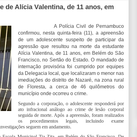
 de Alícia Valentina, de 11 anos, em
A Polícia Civil de Pernambuco
confirmou, nesta quinta-feira (11), a apreensão
de um adolescente suspeito de participar da
agressão que resultou na morte da estudante
Alícia Valentina, de 11 anos, em Belém do São
Francisco, no Sertão do Estado. O mandado de
internação provisória foi cumprido por equipes
da Delegacia local, que localizaram o menor nas
imediações do distrito de Nazaré, na zona rural
de Floresta, a cerca de 46 quilômetros do
município onde ocorreu o crime.
Segundo a corporação, o adolescente responderá por
ato infracional análogo ao crime de lesão corporal
seguida de morte. Após a apreensão, foram realizados
os procedimentos legais, incluindo exame
s investigações seguem em andamento.
a Escola Municipal Tia Zita, em Belém do São Francisco. De