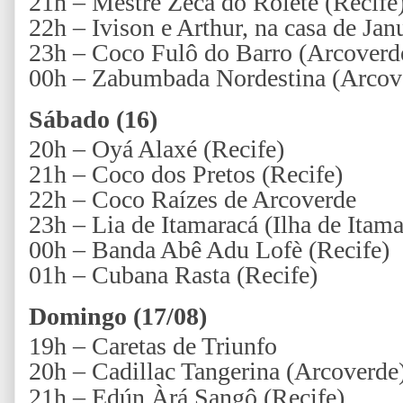
21h – Mestre Zeca do Rolete (Recife
22h – Ivison e Arthur, na casa de Jan
23h – Coco Fulô do Barro (Arcoverd
00h – Zabumbada Nordestina (Arcov
Sábado (16)
20h – Oyá Alaxé (Recife)
21h – Coco dos Pretos (Recife)
22h – Coco Raízes de Arcoverde
23h – Lia de Itamaracá (Ilha de Itama
00h – Banda Abê Adu Lofè (Recife)
01h – Cubana Rasta (Recife)
Domingo (17/08)
19h – Caretas de Triunfo
20h – Cadillac Tangerina (Arcoverde
21h –
Edún Àrá Sangô
(Recife)