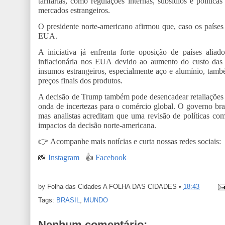
tarifárias, como regulações internas, subsídios e políti
mercados estrangeiros.
O presidente norte-americano afirmou que, caso os países 
EUA.
A iniciativa já enfrenta forte oposição de países alia
inflacionária nos EUA devido ao aumento do custo das 
insumos estrangeiros, especialmente aço e alumínio, tam
preços finais dos produtos.
A decisão de Trump também pode desencadear retaliações c
onda de incertezas para o comércio global. O governo bras
mas analistas acreditam que uma revisão de políticas com
impactos da decisão norte-americana.
👉
Acompanhe mais notícias e curta nossas redes sociais:
📸
Instagram
👍
Faceboo
k
by Folha das Cidades
A FOLHA DAS CIDADES
•
18:43
Tags:
BRASIL
,
MUNDO
Nenhum comentário: