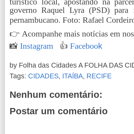
turístico local, apostando na parc
governo Raquel Lyra (PSD) para f
pernambucano.
Foto: Rafael Cordeir
👉
Acompanhe mais notícias em nossa
📸
Instagram
👍
Faceboo
k
by Folha das Cidades
A FOLHA DAS C
Tags:
CIDADES
,
ITAÍBA
,
RECIFE
Nenhum comentário:
Postar um comentário