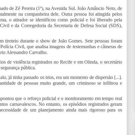
do de Zé Pereira (1º), na Avenida Sul. João Amâncio Neto, de
almente na companheira dele. Outra pessoa foi atingida pelos
ma, o atirador se identificou como policial e foi liberado pela
a Civil e da Corregedoria da Secretaria de Defesa Social (SDS),
um tiroteio durante o show de João Gomes. Sete pessoas foram
 Polícia Civil, que analisa imagens de testemunhas e câmeras de
ário Alessandro Carvalho.
os de violência registrados no Recife e em Olinda, o secretário
segurança pública.
o, já tinha passado os trios, era um momento de dispersão [...].
ntidade de pessoas muito grande, um criminoso se infiltrou e
apontou que o reforço policial e o monitoramento em tempo real
ntos carnavalescos. No entanto, os episódios registrados geram
necessidade de um planejamento ainda mais rigoroso para os