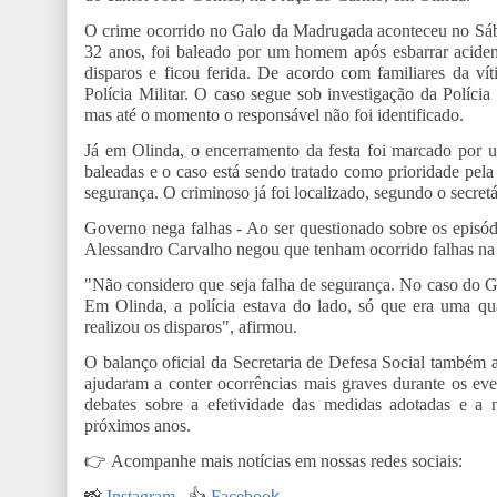
O crime ocorrido no Galo da Madrugada aconteceu no Sába
32 anos, foi baleado por um homem após esbarrar acident
disparos e ficou ferida. De acordo com familiares da víti
Polícia Militar. O caso segue sob investigação da Políci
mas até o momento o responsável não foi identificado.
Já em Olinda, o encerramento da festa foi marcado por 
baleadas e o caso está sendo tratado como prioridade pela
segurança. O criminoso já foi localizado, segundo o secret
Governo nega falhas - Ao ser questionado sobre os episódi
Alessandro Carvalho negou que tenham ocorrido falhas na 
"Não considero que seja falha de segurança. No caso do Gal
Em Olinda, a polícia estava do lado, só que era uma qua
realizou os disparos", afirmou.
O balanço oficial da Secretaria de Defesa Social também 
ajudaram a conter ocorrências mais graves durante os eve
debates sobre a efetividade das medidas adotadas e a 
próximos anos.
👉
Acompanhe mais notícias em nossas redes sociais:
📸
Instagram
👍
Faceboo
k