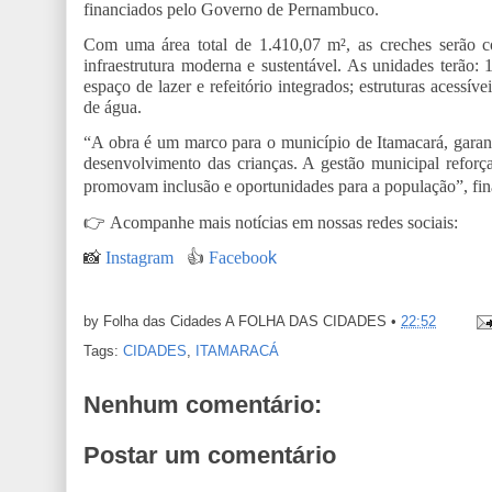
financiados pelo Governo de Pernambuco.
Com uma área total de 1.410,07 m², as creches serão 
infraestrutura moderna e sustentável. As unidades terão: 1
espaço de lazer e refeitório integrados; estruturas acessív
de água.
“A obra é um marco para o município de Itamacará, garan
desenvolvimento das crianças. A gestão municipal refor
promovam inclusão e oportunidades para a população”, fin
👉
Acompanhe mais notícias em nossas redes sociais:
📸
Instagram
👍
Faceboo
k
by Folha das Cidades
A FOLHA DAS CIDADES
•
22:52
Tags:
CIDADES
,
ITAMARACÁ
Nenhum comentário:
Postar um comentário