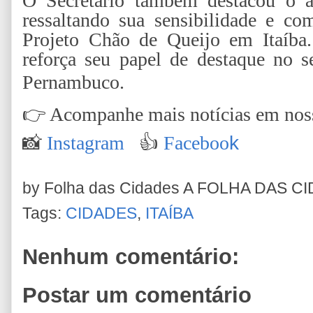
O Secretário também destacou o ap
ressaltando sua sensibilidade e c
Projeto Chão de Queijo em Itaíba.
reforça seu papel de destaque no se
Pernambuco.
👉
Acompanhe mais notícias em nossa
📸
Instagram
👍
Faceboo
k
by Folha das Cidades
A FOLHA DAS C
Tags:
CIDADES
,
ITAÍBA
Nenhum comentário:
Postar um comentário