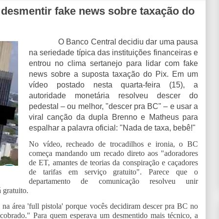
a desmentir fake news sobre taxação do
O Banco Central decidiu dar uma pausa
na seriedade típica das instituições financeiras e
entrou no clima sertanejo para lidar com fake
news sobre a suposta taxação do Pix. Em um
vídeo postado nesta quarta-feira (15), a
autoridade monetária resolveu descer do
pedestal – ou melhor, "descer pra BC" – e usar a
viral canção da dupla Brenno e Matheus para
espalhar a palavra oficial: "Nada de taxa, bebê!"
No vídeo, recheado de trocadilhos e ironia, o BC
começa mandando um recado direto aos "adoradores
de ET, amantes de teorias da conspiração e caçadores
de tarifas em serviço gratuito". Parece que o
departamento de comunicação resolveu unir
 gratuito.
 na área 'full pistola' porque vocês decidiram descer pra BC no
 cobrado." Para quem esperava um desmentido mais técnico, a