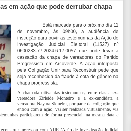
unhas em ação que pode derrubar chapa
Está marcada para o próximo dia 11
de novembro, às 09h00, a audiência de
instrução para ouvir as testemunhas da Ação de
Investigação Judicial Eleitoral (11527) nº
0600283-77.2024.6.17.0057 que pode levar a
cassação da chapa de vereadores do Partido
Progressista em Arcoverde. A ação interposta
pela Coligação Unir para Reconstruir pede que
seja reconhecida da fraude à cota de gênero na
chapa progressista.
A chamada oitiva das testemunhas, entre elas a ex-
vereadora Zirleide Monteiro e a ex-candidata a
vereadora Nayara Siqueira, por parte da coligação que
entrou com a ação, vai ser realizada virtualmente, via
stemunhas participarem de forma presencial, na mesma data e
econstruir ingressou com AIJE (Ação de Investigação Judicial