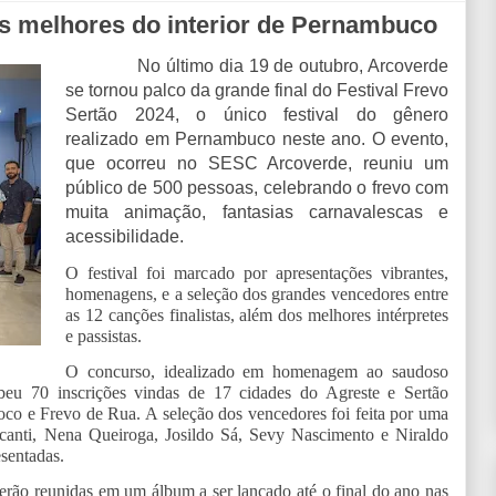
os melhores do interior de Pernambuco
No último dia 19 de outubro, Arcoverde
se tornou palco da grande final do Festival Frevo
Sertão 2024, o único festival do gênero
realizado em Pernambuco neste ano. O evento,
que ocorreu no SESC Arcoverde, reuniu um
público de 500 pessoas, celebrando o frevo com
muita animação, fantasias carnavalescas e
acessibilidade.
O festival foi marcado por apresentações vibrantes,
homenagens, e a seleção dos grandes vencedores entre
as 12 canções finalistas, além dos melhores intérpretes
e passistas.
O concurso, idealizado em homenagem ao saudoso
eu 70 inscrições vindas de 17 cidades do Agreste e Sertão
co e Frevo de Rua. A seleção dos vencedores foi feita por uma
canti, Nena Queiroga, Josildo Sá, Sevy Nascimento e Niraldo
sentadas.
serão reunidas em um álbum a ser lançado até o final do ano nas