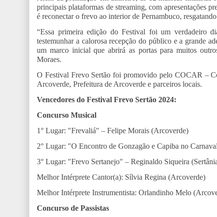
principais plataformas de streaming, com apresentações pr
é reconectar o frevo ao interior de Pernambuco, resgatando 
“Essa primeira edição do Festival foi um verdadeiro d
testemunhar a calorosa recepção do público e a grande ad
um marco inicial que abrirá as portas para muitos outro
Moraes.
O Festival Frevo Sertão foi promovido pelo COCAR – Co
Arcoverde, Prefeitura de Arcoverde e parceiros locais.
Vencedores do Festival Frevo Sertão 2024:
Concurso Musical
1° Lugar: "Frevaliá" – Felipe Morais (Arcoverde)
2° Lugar: "O Encontro de Gonzagão e Capiba no Carnaval
3° Lugar: "Frevo Sertanejo" – Reginaldo Siqueira (Sertâni
Melhor Intérprete Cantor(a): Sílvia Regina (Arcoverde)
Melhor Intérprete Instrumentista: Orlandinho Melo (Arcov
Concurso de Passistas