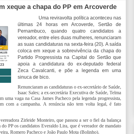
em xeque a chapa do PP em Arcoverde
Uma reviravolta política aconteceu nas
últimas 24 horas em Arcoverde, Sertão de
Pernambuco, quando quatro candidatos a
vereador, entre eles duas mulheres, renunciaram
as suas candidaturas na sexta-feira (20). A saída
coloca em xeque a sobrevivência da chapa do
Partido Progressista na Capital do Sertão que
apoia a candidatura do ex-deputado federal
Zeca Cavalcanti, e põe a legenda em uma
sinuca de bico.
Renunciaram as candidaturas o ex-secretário de Saúde,
Isaac Sales; a ex-secretária Executiva de Saúde, Telma
am uma vaga na Casa James Pacheco pela legenda progressista,
rem com a campanha. A renúncia não tem volta legal, é fato
vereadora Zirleide Monteiro, que passou a ser o fiel da balança
pa do PP os candidatos Everaldo Lira, que é vereador de mandato
veira, Romero Pacheco e João Paulo Mota (Bolinho).