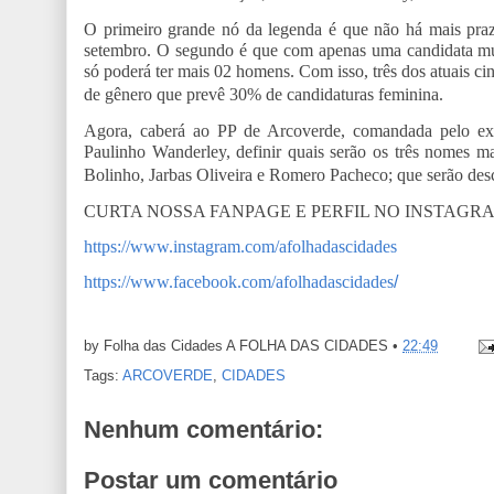
O primeiro grande nó da legenda é que não há mais prazo
setembro. O segundo é que com apenas uma candidata mulh
só poderá ter mais 02 homens. Com isso, três dos atuais cin
de gênero que prevê 30% de candidaturas feminina.
Agora, caberá ao PP de Arcoverde, comandada pelo ex-
Paulinho Wanderley, definir quais serão os três nomes ma
Bolinho, Jarbas Oliveira e Romero Pacheco; que serão desca
CURTA NOSSA FANPAGE E PERFIL NO INSTAGR
https://www.instagram.com/afolhadascidades
https://www.facebook.com/afolhadascidades
/
by Folha das Cidades
A FOLHA DAS CIDADES
•
22:49
Tags:
ARCOVERDE
,
CIDADES
Nenhum comentário:
Postar um comentário