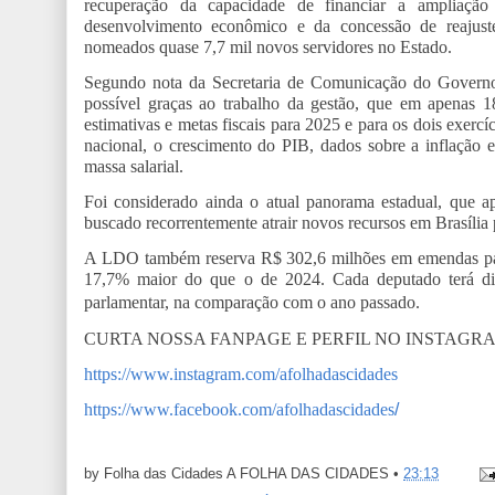
recuperação da capacidade de financiar a ampliaçã
desenvolvimento econômico e da concessão de reajuste
nomeados quase 7,7 mil novos servidores no Estado.
Segundo nota da Secretaria de Comunicação do Governo
possível graças ao trabalho da gestão, que em apenas 18
estimativas e metas fiscais para 2025 e para os dois exerc
nacional, o crescimento do PIB, dados sobre a inflação
massa salarial.
Foi considerado ainda o atual panorama estadual, que a
buscado recorrentemente atrair novos recursos em Brasília p
A LDO também reserva R$ 302,6 milhões em emendas parlam
17,7% maior do que o de 2024. Cada deputado terá di
parlamentar, na comparação com o ano passado.
CURTA NOSSA FANPAGE E PERFIL NO INSTAGR
https://www.instagram.com/afolhadascidades
https://www.facebook.com/afolhadascidades
/
by Folha das Cidades
A FOLHA DAS CIDADES
•
23:13