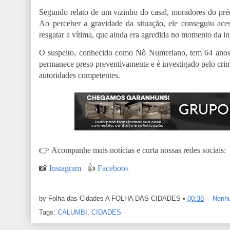
Segundo relato de um vizinho do casal, moradores do préd
Ao perceber a gravidade da situação, ele conseguiu aces
resgatar a vítima, que ainda era agredida no momento da in
O suspeito, conhecido como Nô Numeriano, tem 64 anos e
permanece preso preventivamente e é investigado pelo crim
autoridades competentes.
👉
Acompanhe mais notícias e curta nossas redes sociais:
📸
Instagram
👍
Faceboo
k
by Folha das Cidades
A FOLHA DAS CIDADES
•
00:38
Nenh
Tags:
CALUMBI
,
CIDADES