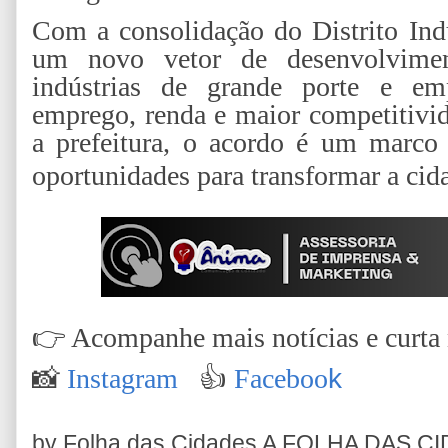
Com a consolidação do Distrito Indu
um novo vetor de desenvolvime
indústrias de grande porte e em
emprego, renda e maior competitivid
a prefeitura, o acordo é um marco 
oportunidades para transformar a cida
👉
Acompanhe mais notícias e curta n
📸
Instagram
👍
Faceboo
k
by Folha das Cidades
A FOLHA DAS C