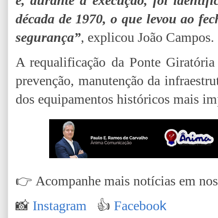
e, durante a execução, foi identif
década de 1970, o que levou ao fe
segurança”
, explicou João Campos.
A requalificação da Ponte Giratória
prevenção, manutenção da infraestru
dos equipamentos históricos mais imp
👉
Acompanhe mais notícias em nossa
📸
Instagram
👍
Faceboo
k