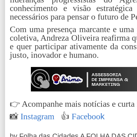
conhecimento e visão estratégic
necessários para pensar o futuro de
Com uma presença marcante e uma p
coletiva, Andreza Oliveira reafirma 
e quer participar ativamente da co
justo, inovador e humano.
👉
Acompanhe mais notícias e curta n
📸
Instagram
👍
Faceboo
k
by Folha das Cidades
A FOLHA DAS C