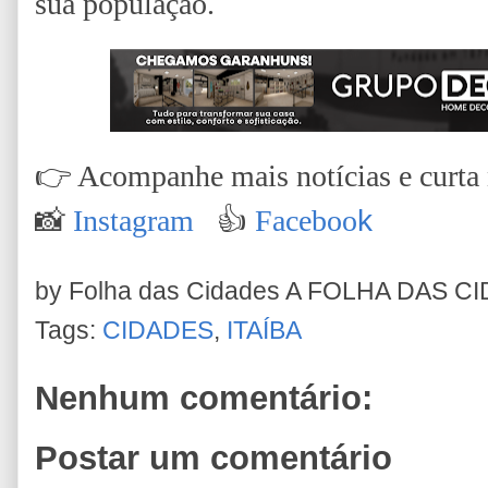
sua população.
👉
Acompanhe mais notícias e curta n
📸
Instagram
👍
Faceboo
k
by Folha das Cidades
A FOLHA DAS C
Tags:
CIDADES
,
ITAÍBA
Nenhum comentário:
Postar um comentário